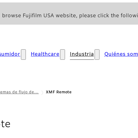
 browse Fujifilm USA website, please click the followi
sumidor
Healthcare
Industria
Quiénes so
temas de flujo de…
XMF Remote
- Introducción general
te