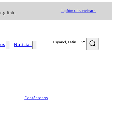
Fujifilm USA Website
ng link.
mos
Noticias
Contáctenos