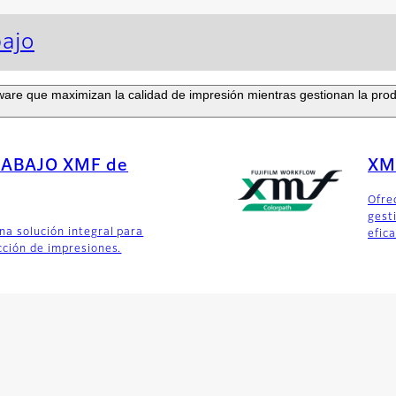
bajo
are que maximizan la calidad de impresión mientras gestionan la prod
RABAJO XMF de
XM
Ofre
gest
a solución integral para
efic
cción de impresiones.