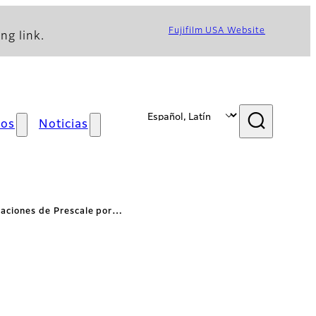
Fujifilm USA Website
ng link.
mos
Noticias
caciones de Prescale por…