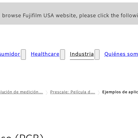
 browse Fujifilm USA website, please click the followi
sumidor
Healthcare
Industria
Quiénes so
olución de medición…
Prescale: Película d…
Ejemplos de apli