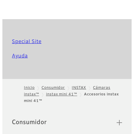
Special Site
Ayuda
Inicio
Consumidor
INSTAX
Cámaras
instax™
instax mini 41™
Accesorios instax
Footer
mini 41™
Sitemap
Consumidor