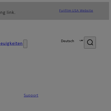
Fujifilm USA Website
ng link.
euigkeiten
Support