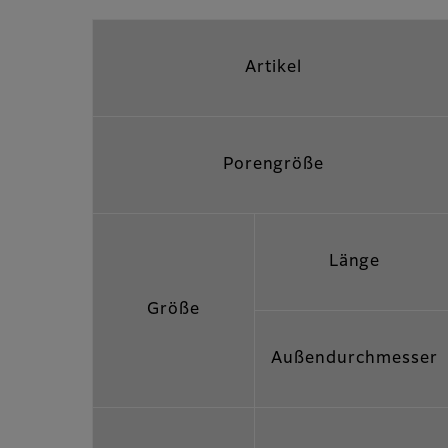
Artikel
Porengröße
Länge
Größe
Außendurchmesser