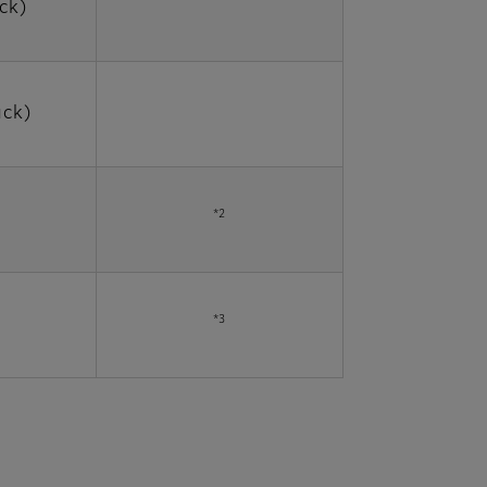
ck)
uck)
*2
*3