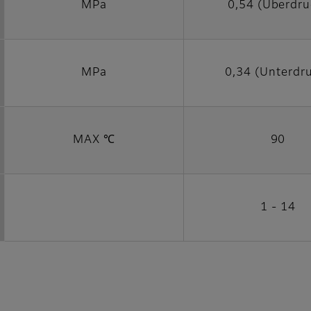
MPa
0,54 (Überdru
MPa
0,34 (Unterdr
MAX ℃
90
1 - 14