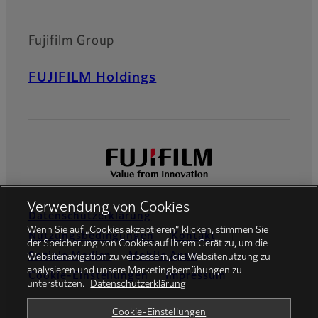
Fujifilm Group
FUJIFILM Holdings
Verwendung von Cookies
Datenschutzerklärung
Wenn Sie auf „Cookies akzeptieren“ klicken, stimmen Sie
Nutzungsbedingungen
Kontakt
der Speicherung von Cookies auf Ihrem Gerät zu, um die
Soziale Medien
Mobile Apps
Websitenavigation zu verbessern, die Websitenutzung zu
analysieren und unsere Marketingbemühungen zu
Cookie-Einstellungen
Impressum
unterstützen.
Datenschutzerklärung
Global site
Cookie-Einstellungen