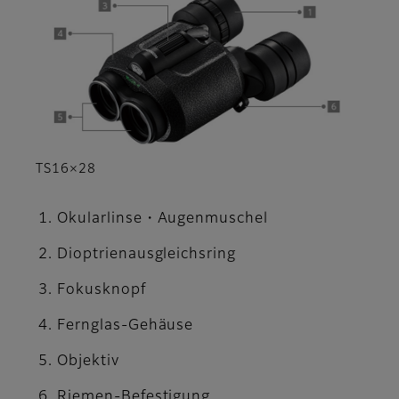
TS16×28
Okularlinse・Augenmuschel
Dioptrienausgleichsring
Fokusknopf
Fernglas-Gehäuse
Objektiv
Riemen-Befestigung