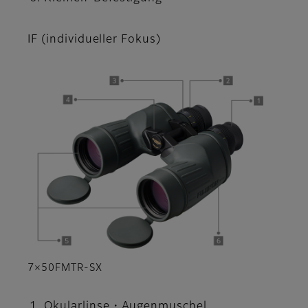
IF (individueller Fokus)
7×50FMTR-SX
Okularlinse・Augenmuschel