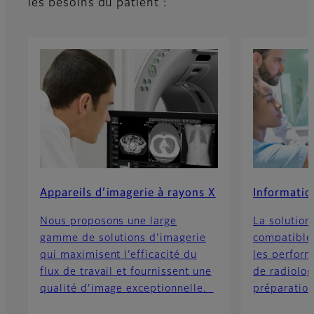
les besoins du patient :
Appareils d’imagerie à rayons X
Informatiq
Nous proposons une large
La solution
gamme de solutions d’imagerie
compatible 
qui maximisent l’efficacité du
les perfor
flux de travail et fournissent une
de radiolog
qualité d’image exceptionnelle.
préparation