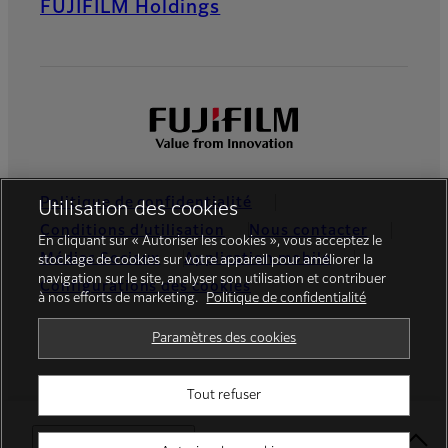
FUJIFILM Holdings
Politique de confidentialité
Utilisation des cookies
Conditions d’utilisation
Nous contacter
En cliquant sur « Autoriser les cookies », vous acceptez le
Médias Sociaux
Application mobile
stockage de cookies sur votre appareil pour améliorer la
navigation sur le site, analyser son utilisation et contribuer
Configurations des cookies
à nos efforts de marketing.
Politique de confidentialité
Global site
Paramètres des cookies
Tout refuser
©FUJIFILM Canada Inc.