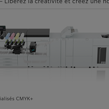
bérez la créativité et créez une no
cialisés CMYK+