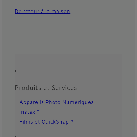
De retour à la maison
Quick Links
Footer
Produits et Services
Appareils Photo Numériques
instax™
Films et QuickSnap™