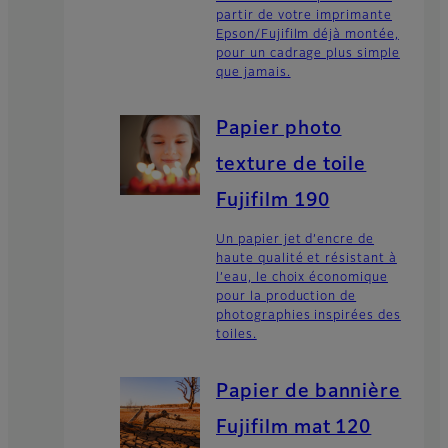
partir de votre imprimante
Epson/Fujifilm déjà montée,
pour un cadrage plus simple
que jamais.
Papier photo
texture de toile
Fujifilm 190
Un papier jet d’encre de
haute qualité et résistant à
l’eau, le choix économique
pour la production de
photographies inspirées des
toiles.
Papier de bannière
Fujifilm mat 120