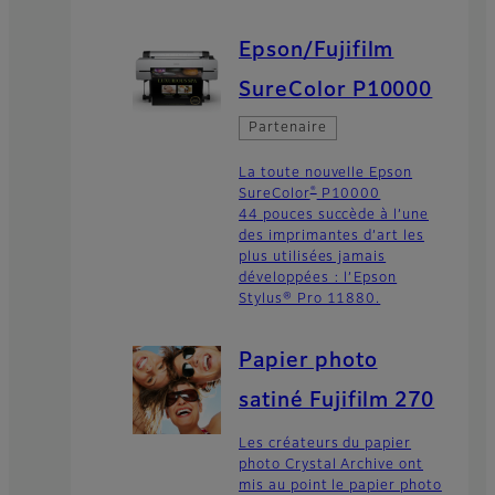
Epson/Fujifilm
SureColor P10000
Partenaire
La toute nouvelle Epson
®
SureColor
P10000
44 pouces succède à l’une
des imprimantes d’art les
plus utilisées jamais
développées : l’Epson
Stylus® Pro 11880.
Papier photo
satiné Fujifilm 270
Les créateurs du papier
photo Crystal Archive ont
mis au point le papier photo