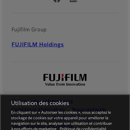
Fujifilm Group
FUJIFILM Holdings
Politique de confidentialité
Utilisation des cookies
Conditions d’utilisation
Nous contacter
En cliquant sur « Autoriser les cookies », vous acceptez le
Médias Sociaux
Application mobile
stockage de cookies sur votre appareil pour améliorer la
navigation sur le site, analyser son utilisation et contribuer
Configurations des cookies
à nos efforts de marketing.
Politique de confidentialité