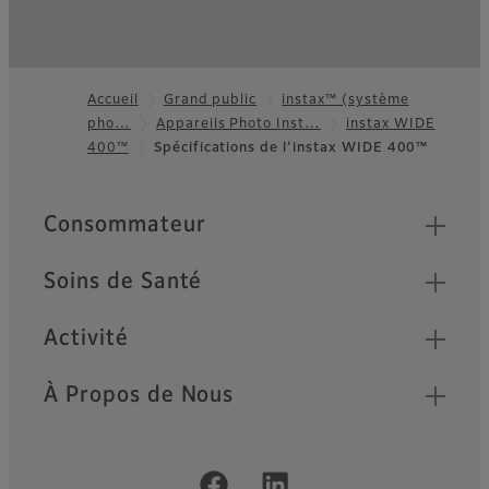
Accueil
Grand public
instax™ (système
pho…
Appareils Photo Inst…
instax WIDE
Footer
400™
Spécifications de l’instax WIDE 400™
Quick Links
Consommateur
Soins de Santé
Activité
À Propos de Nous
Official Social Media Accounts