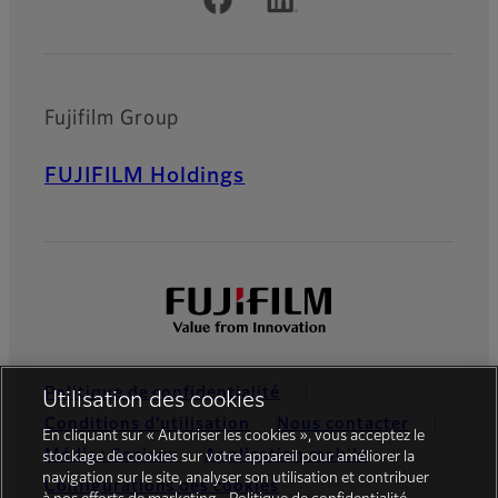
Official Social Media Accounts
Fujifilm Group
FUJIFILM Holdings
Politique de confidentialité
Utilisation des cookies
Conditions d’utilisation
Nous contacter
En cliquant sur « Autoriser les cookies », vous acceptez le
Médias Sociaux
Application mobile
stockage de cookies sur votre appareil pour améliorer la
navigation sur le site, analyser son utilisation et contribuer
Configurations des cookies