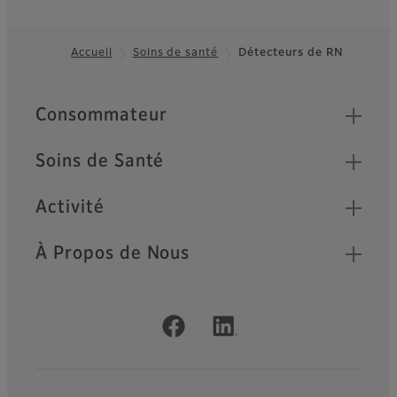
phare fournissant des
applications avancées pour
les diagnostics.
Accueil
Soins de santé
Détecteurs de RN
Footer
Quick Links
Consommateur
Soins de Santé
Activité
À Propos de Nous
Official Social Media Accounts