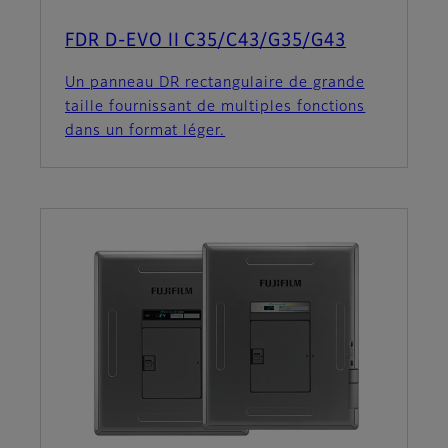
FDR D-EVO II C35/C43/G35/G43
Un panneau DR rectangulaire de grande
taille fournissant de multiples fonctions
dans un format léger.