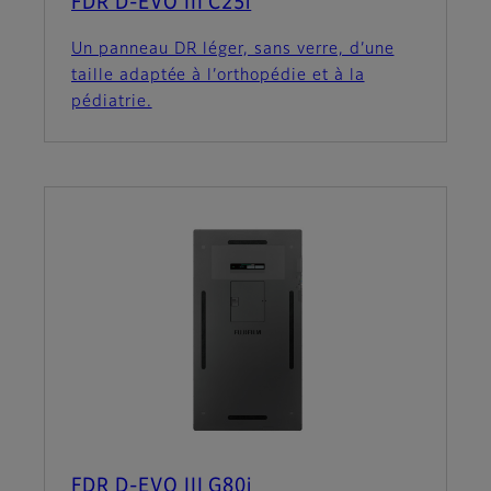
FDR D-EVO III C25i
Un panneau DR léger, sans verre, d’une
taille adaptée à l’orthopédie et à la
pédiatrie.
FDR D-EVO III G80i