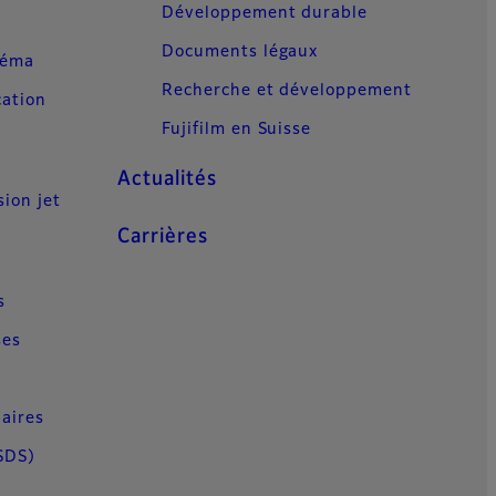
Développement durable
Documents légaux
néma
Recherche et développement
cation
Fujifilm en Suisse
Actualités
sion jet
Carrières
s
ses
aires
SDS)