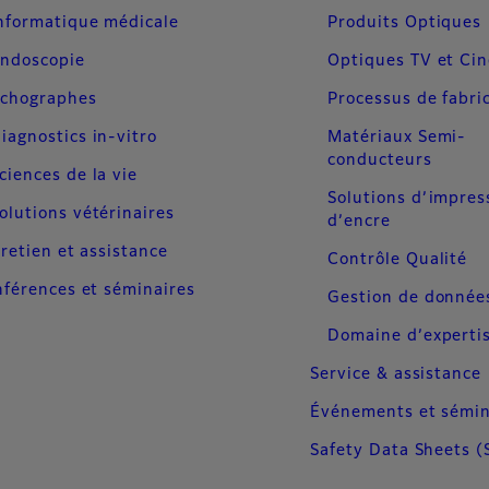
nformatique médicale
Produits Optiques
ndoscopie
Optiques TV et Ci
chographes
Processus de fabri
iagnostics in-vitro
Matériaux Semi-
conducteurs
ciences de la vie
Solutions d’impres
olutions vétérinaires
d’encre
retien et assistance
Contrôle Qualité
férences et séminaires
Gestion de donnée
Domaine d’experti
Service & assistance
Événements et sémin
Safety Data Sheets (