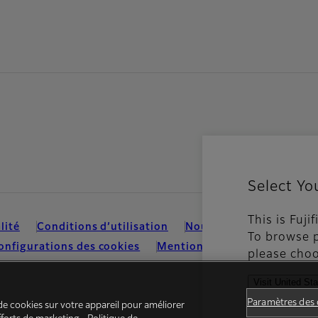
Select Yo
This is Fuji
lité
Conditions d’utilisation
Nous contacter
Média
To browse p
onfigurations des cookies
Mentions Légales
please choo
Visit United St
See all cou
Paramètres des 
de cookies sur votre appareil pour améliorer