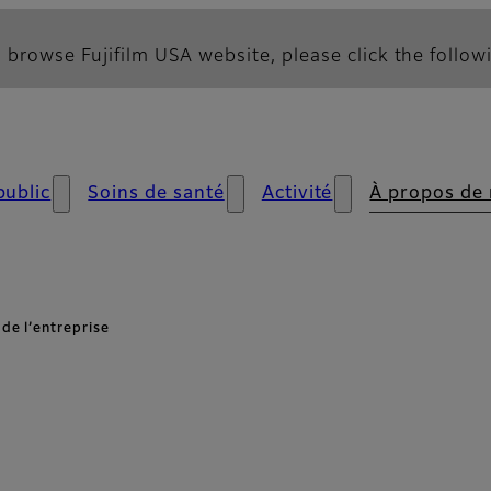
 browse Fujifilm USA website, please click the followi
public
Soins de santé
Activité
À propos de
de l’entreprise