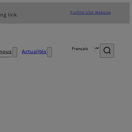
Fujifilm USA Website
ng link.
 nous
Actualités