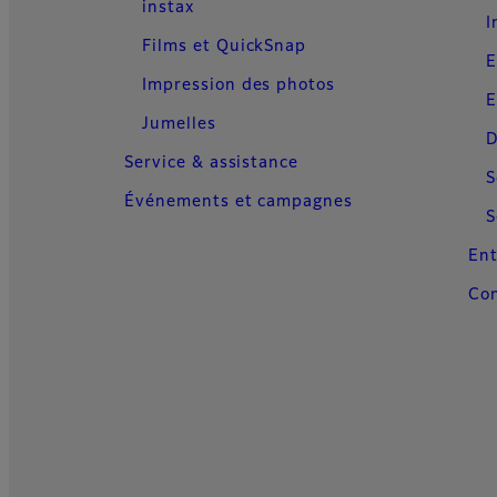
instax
I
Films et QuickSnap
E
Impression des photos
E
Jumelles
D
Service & assistance
S
Événements et campagnes
S
Ent
Con