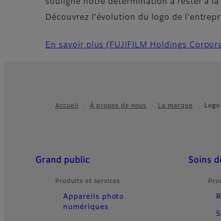
souligne notre détermination à rester à la
Découvrez l’évolution du logo de l’entrep
En savoir plus (FUJIFILM Holdings Corpor
Accueil
À propos de nous
La marque
Logo 
Footer
Quick Links
Grand public
Soins d
Produits et services
Pro
Appareils photo
R
numériques
S