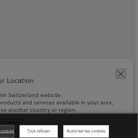
ur Location
film Switzerland website.
s Sociaux
Global site
roducts and services available in your area,
se another country or region.
ates website
ntries and regions
cookies
Tout refuser
Autoriser les cookies