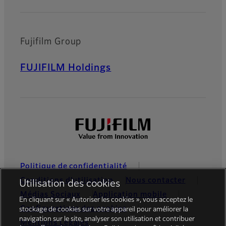
Fujifilm Group
FUJIFILM Holdings
Politique de confidentialité
Conditions d’utilisation
Nous contacter
Utilisation des cookies
Médias Sociaux
Application mobile
En cliquant sur « Autoriser les cookies », vous acceptez le
Configurations des cookies
stockage de cookies sur votre appareil pour améliorer la
navigation sur le site, analyser son utilisation et contribuer
Mentions Légales