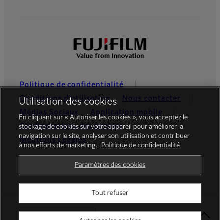
Politique de confidentialité
Conditions d’utilisation
Nous contacter
Utilisation des cookies
Médias Sociaux
Application mobile
En cliquant sur « Autoriser les cookies », vous acceptez le
Configurations des cookies
stockage de cookies sur votre appareil pour améliorer la
navigation sur le site, analyser son utilisation et contribuer
Mentions Légales
à nos efforts de marketing.
Politique de confidentialité
Global site
Paramètres des cookies
Tout refuser
© FUJIFILM Europe GmbH