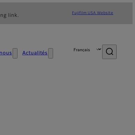
Fujifilm USA Website
ng link.
 nous
Actualités