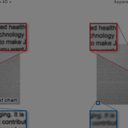
n 4D »
Appare