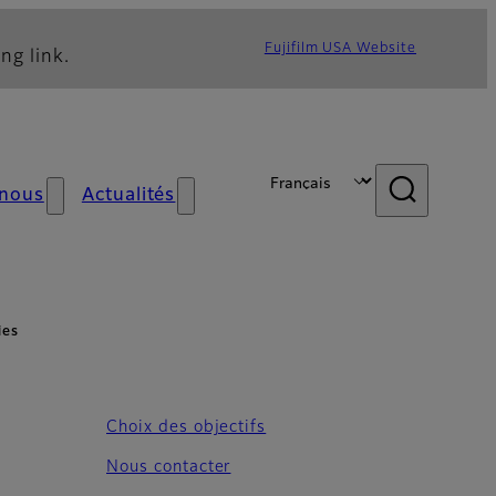
Fujifilm USA Website
ng link.
 nous
Actualités
ies
Choix des objectifs
Nous contacter