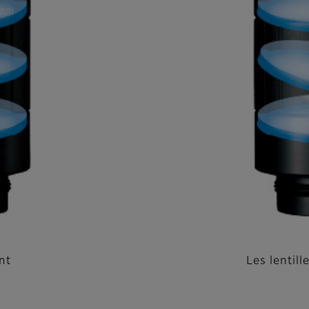
nt
Les lentill