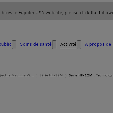
 browse Fujifilm USA website, please click the followi
public
Soins de santé
Activité
À propos de
jectifs Machine Vi…
Série HF-12M
Série HF-12M : Technolog
ogies