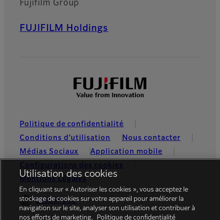
Fujifilm Group
FUJIFILM Holdings
Politique de confidentialité
Conditions d’utilisation
Nous contacter
Médias Sociaux
Application mobile
Configurations des cookies
Utilisation des cookies
Mentions Légales
En cliquant sur « Autoriser les cookies », vous acceptez le
stockage de cookies sur votre appareil pour améliorer la
Global site
navigation sur le site, analyser son utilisation et contribuer à
nos efforts de marketing.
Politique de confidentialité