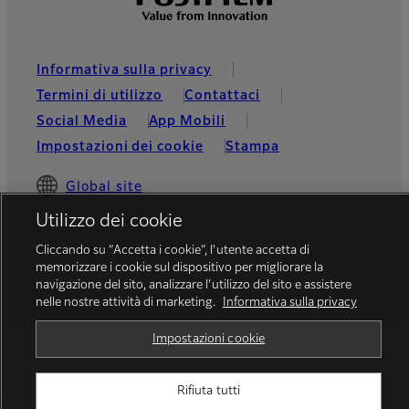
Informativa sulla privacy
Termini di utilizzo
Contattaci
Social Media
App Mobili
Impostazioni dei cookie
Stampa
Global site
Utilizzo dei cookie
Cliccando su “Accetta i cookie”, l'utente accetta di
© FUJIFILM Europe GmbH
memorizzare i cookie sul dispositivo per migliorare la
navigazione del sito, analizzare l'utilizzo del sito e assistere
nelle nostre attività di marketing.
Informativa sulla privacy
Impostazioni cookie
Rifiuta tutti