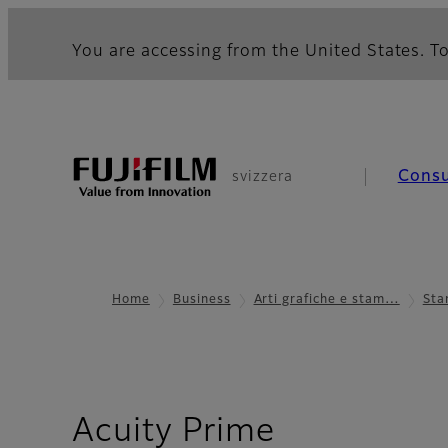
You are accessing from the United States. To
Cons
svizzera
Home
Business
Arti grafiche e stam…
Sta
- Panoram
Acuity Prime