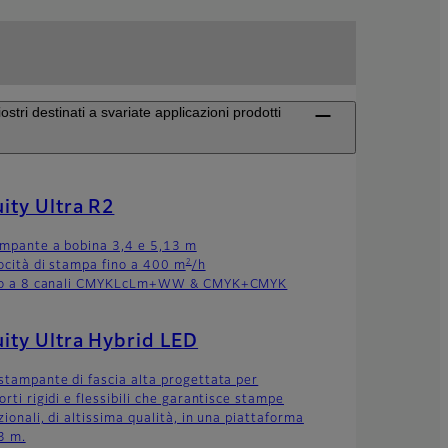
tri destinati a svariate applicazioni prodotti
ity Ultra R2
ampante a bobina 3,4 e 5,13 m
2
locità di stampa fino a 400 m
/h
no a 8 canali CMYKLcLm+WW & CMYK+CMYK
ity Ultra Hybrid LED
stampante di fascia alta progettata per
rti rigidi e flessibili che garantisce stampe
ionali, di altissima qualità, in una piattaforma
,3 m.