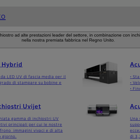
to
ostro ad alte prestazioni leader del settore, in combinazione con inchios
nella nostra premiata fabbrica nel Regno Unito.
 Hybrid
Acu
da LED UV di fascia media per il
• St
grado di stampare su bobine e
• Ve
• Fi
chiostri Uvijet
Acu
miata gamma di inchiostri UV
Una 
tivi principali per cui le nostre
suppo
frono immagini vivaci e di alta
eccez
o giorno.
di 3