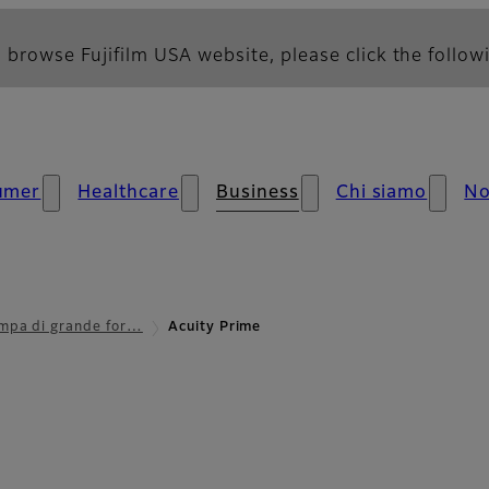
 browse Fujifilm USA website, please click the followi
umer
Healthcare
Business
Chi siamo
No
mpa di grande for…
Acuity Prime
ica