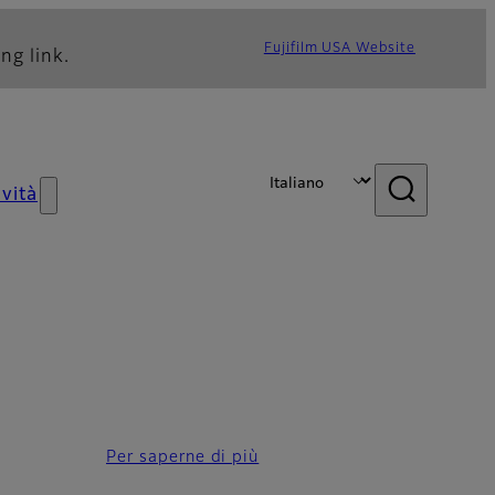
Fujifilm USA Website
ng link.
vità
Per saperne di più