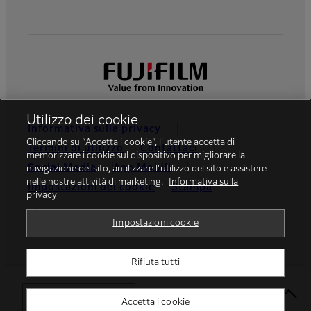
Utilizzo dei cookie
Informativa sulla privacy
Cliccando su “Accetta i cookie”, l'utente accetta di
Termini di utilizzo
Contattaci
memorizzare i cookie sul dispositivo per migliorare la
Social Media
App Mobili
navigazione del sito, analizzare l'utilizzo del sito e assistere
nelle nostre attività di marketing.
Informativa sulla
Impostazioni dei cookie
Stampa
privacy
Global site
Impostazioni cookie
Rifiuta tutti
© FUJIFILM Europe GmbH
Select Your Location
Accetta i cookie