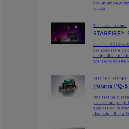
per un'ampia gamma
speciali.
Testine di stampa
STARFIRE® 
StarFire SG1024/S
per soddisfare gli o
design di sistemi i
scansione ad alta v
Testine di stampa
Polaris PQ-
Una testina di sta
prestazioni proge
applicazioni di st
risoluzioni fino a 8