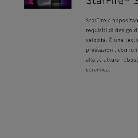
StarFire®
StarFire è appositam
requisiti di design d
velocità. È una tes
prestazioni, con fu
alla struttura robus
ceramica.