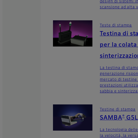
design di sistemi i
scansione ad alta v
Teste di stampa
Testina di s
per la colata
sinterizzazio
La testina di stam
generazione rispon
mercato di testine 
prestazioni utilizza
sabbia e sinterizza
Testine di stampa
®
SAMBA
G5L
La tecnologia dell
la velocità, la vers