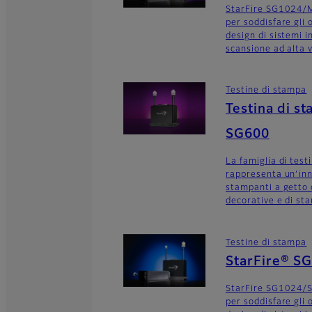
StarFire SG1024/M
per soddisfare gli o
design di sistemi i
scansione ad alta v
Testine di stampa
Testina di 
SG600
La famiglia di tes
rappresenta un’inn
stampanti a getto 
decorative e di st
Testine di stampa
StarFire® S
StarFire SG1024/S
per soddisfare gli o