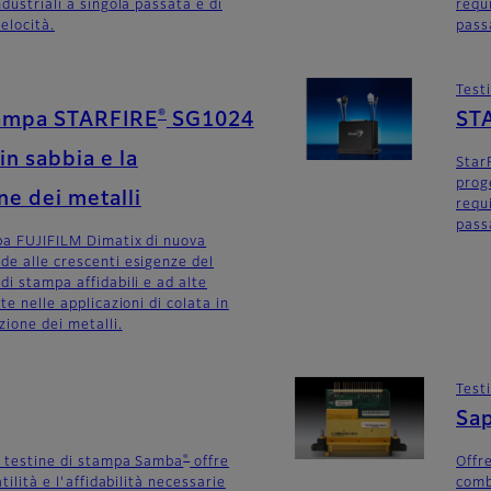
ndustriali a singola passata e di
requi
elocità.
pass
Test
®
tampa STARFIRE
SG1024
ST
 in sabbia e la
Star
prog
ne dei metalli
requi
pass
pa FUJIFILM Dimatix di nuova
de alle crescenti esigenze del
di stampa affidabili e ad alte
te nelle applicazioni di colata in
zione dei metalli.
Test
Sa
®
e testine di stampa Samba
offre
Offre
atilità e l'affidabilità necessarie
comb