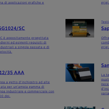
 di applicazioni grafiche e
grigi
Test
SG1024/SC
Sa
C è appositamente progettata
Offre
dierni ed esigenti requisiti di
comb
ndustriali a singola passata e di
grigi
elocità.
Sa
512/35 AAA
La t
quali
mpa a getto d’inchiostro ad alte
nece
ttata per un’ampia gamma di
d’in
ampa industriale e commerciale con
varia
00 dpi.