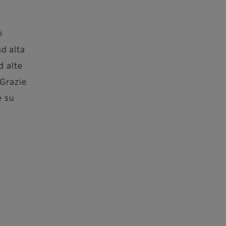
i
ad alta
d alte
 Grazie
e su