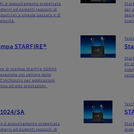
C è appositamente progettata
Star
dierni ed esigenti requisiti di
per s
ndustriali a singola passata e di
desig
elocità.
scan
Test
stampa STARFIRE®
St
Star
gli o
tine di stampa StarFire SG600
indus
ovazione nel settore delle
veloc
d’inchiostro per applicazioni
ampa ad alte prestazioni.
Test
G1024/SA
ST
A è appositamente progettata
Star
dierni ed esigenti requisiti di
prog