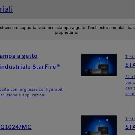
iali
ruisce e supporta sistemi di stampa a getto d’inchiostro completi, basa
proprietaria.
tampa a getto
Test
ST
industriale StarFire®
Star
per s
desig
ocità con larghezze configurabili
scan
struzione e applicazioni
Test
SG1024/MC
ST