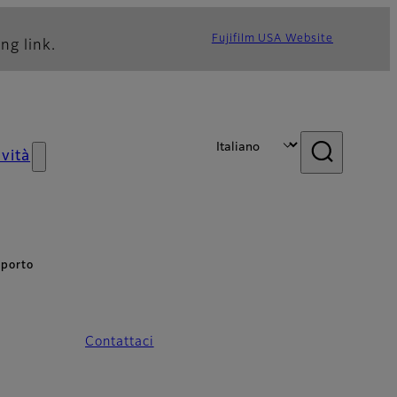
Fujifilm USA Website
ng link.
vità
pporto
Contattaci