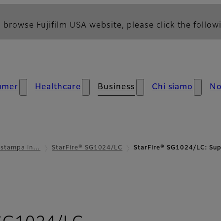
 browse Fujifilm USA website, please click the followi
umer
Healthcare
Business
Chi siamo
No
i stampa in…
StarFire® SG1024/LC
StarFire® SG1024/LC: Su