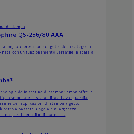
.
ine di stampa
pphire QS-256/80 AAA
 la migliore precisione di getto della categoria
inata con un funzionamento versatile in scala di
.
mba®
ecnologia della testina di stampa Samba offre la
tà, la velocità e la scalabilità all’avanguardia
ssarie per applicazioni di stampa a getto
chiostro a passata singola e a larghezza
bile e per il deposito di materiali.