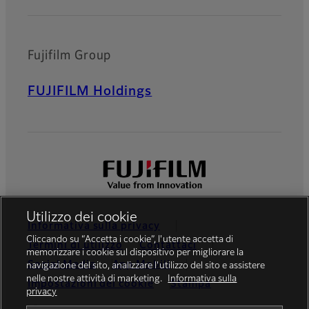
Fujifilm Group
FUJIFILM Holdings
Utilizzo dei cookie
Informativa sulla privacy
Cliccando su “Accetta i cookie”, l'utente accetta di
Termini di utilizzo
Contattaci
memorizzare i cookie sul dispositivo per migliorare la
Social Media
App Mobili
navigazione del sito, analizzare l'utilizzo del sito e assistere
nelle nostre attività di marketing.
Informativa sulla
Impostazioni dei cookie
Stampa
privacy