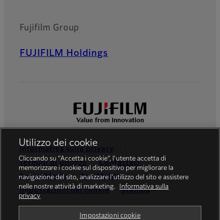
Fujifilm Group
FUJIFILM Holdings
Utilizzo dei cookie
Informativa sulla privacy
Cliccando su “Accetta i cookie”, l'utente accetta di
Termini di utilizzo
Contattaci
memorizzare i cookie sul dispositivo per migliorare la
Social Media
App Mobili
navigazione del sito, analizzare l'utilizzo del sito e assistere
nelle nostre attività di marketing.
Informativa sulla
Impostazioni dei cookie
Stampa
privacy
Global site
Impostazioni cookie