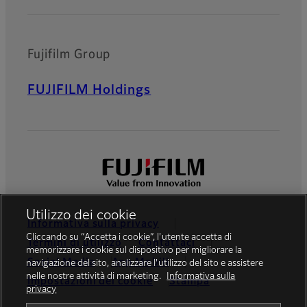
Fujifilm Group
FUJIFILM Holdings
Utilizzo dei cookie
Informativa sulla privacy
Cliccando su “Accetta i cookie”, l'utente accetta di
Termini di utilizzo
Contattaci
memorizzare i cookie sul dispositivo per migliorare la
Social Media
App Mobili
navigazione del sito, analizzare l'utilizzo del sito e assistere
nelle nostre attività di marketing.
Informativa sulla
Impostazioni dei cookie
Stampa
privacy