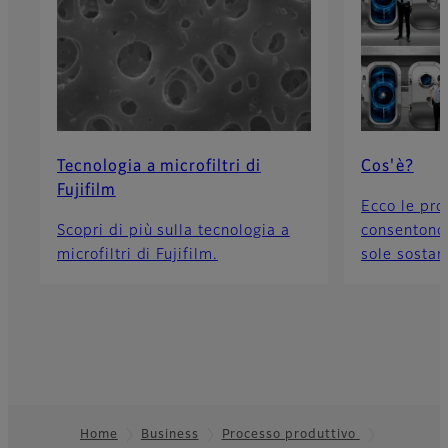
Tecnologia a microfiltri di
Cos'è?
Fujifilm
Ecco le prot
Scopri di più sulla tecnologia a
consentono 
microfiltri di Fujifilm.
sole sostan
Home
Business
Processo produttivo