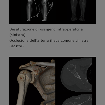
Desaturazione di ossigeno intraoperatoria
(sinistra)
Occlusione dell’arteria iliaca comune sinistra
(destra)