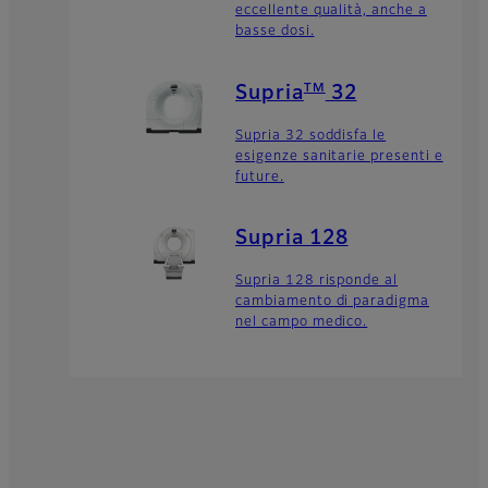
eccellente qualità, anche a
basse dosi.
TM
Supria
32
Supria 32 soddisfa le
esigenze sanitarie presenti e
future.
Supria 128
Supria 128 risponde al
cambiamento di paradigma
nel campo medico.