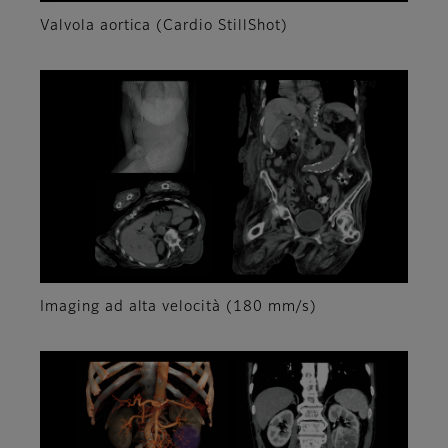
Valvola aortica (Cardio StillShot)
Imaging ad alta velocità (180 mm/s)