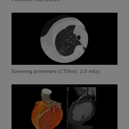
Screening polmonare (CTDlvol: 2,0 mGy)