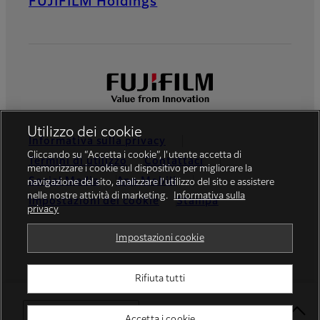
FUJIFILM Holdings
Utilizzo dei cookie
Informativa sulla privacy
Cliccando su “Accetta i cookie”, l'utente accetta di
Termini di utilizzo
Contattaci
memorizzare i cookie sul dispositivo per migliorare la
Social Media
App Mobili
navigazione del sito, analizzare l'utilizzo del sito e assistere
nelle nostre attività di marketing.
Informativa sulla
Impostazioni dei cookie
Stampa
privacy
Global site
Impostazioni cookie
Rifiuta tutti
© FUJIFILM Europe GmbH
Select Your Location
Accetta i cookie