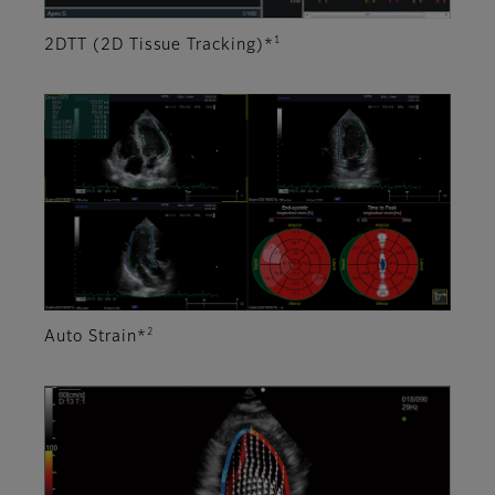
1
2DTT (2D Tissue Tracking)*
2
Auto Strain*