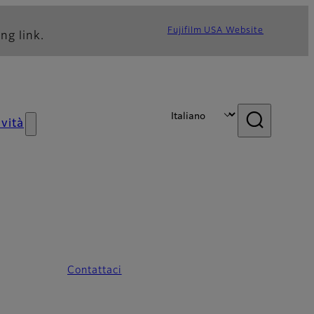
Fujifilm USA Website
ng link.
vità
Contattaci
3