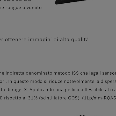
me sangue o vomito
er ottenere immagini di alta qualità
 indiretta denominato metodo ISS che lega i sensori o
ttori. In questo modo si riduce notevolmente la disper
 di raggi X. Applicando una pellicola flessibile al ri
CsI) rispetto al 31% (scintillatore GOS) (1Lp/mm-RQ