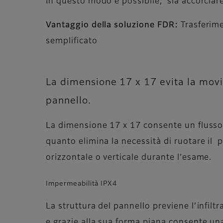
In questo modo è possibile, sia accorciare
Vantaggio della soluzione FDR:
Trasferim
semplificato
La dimensione 17 x 17 evita la mov
pannello.
La dimensione 17 x 17 consente un flusso 
quanto elimina la necessità di ruotare il 
orizzontale o verticale durante l’esame.
Impermeabilità IPX4
La struttura del pannello previene l’infiltr
e grazie alla sua forma piana consente una 