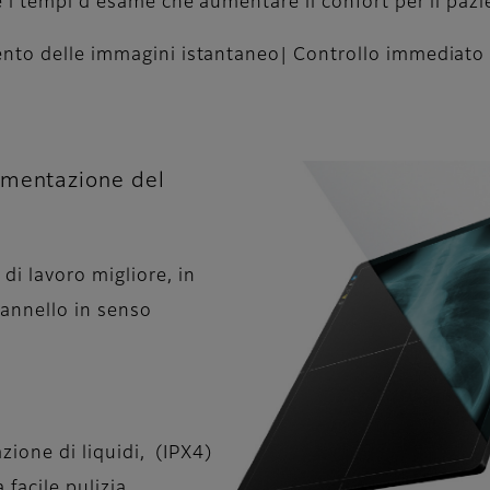
 i tempi d’esame che aumentare il confort per il pazi
ento delle immagini istantaneo| Controllo immediato d
imentazione del
di lavoro migliore, in
pannello in senso
azione di liquidi, (IPX4)
facile pulizia.