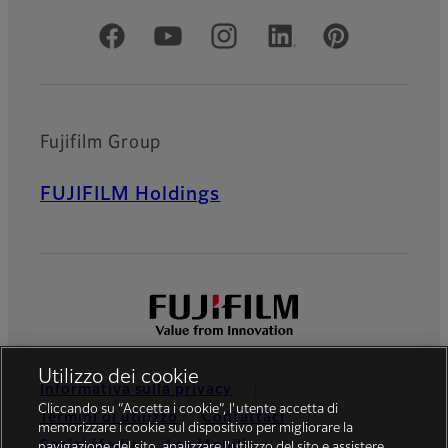
Social media ufficiali
Fujifilm Group
FUJIFILM Holdings
Utilizzo dei cookie
Informativa sulla privacy
Cliccando su “Accetta i cookie”, l'utente accetta di
Termini di utilizzo
Contattaci
memorizzare i cookie sul dispositivo per migliorare la
Social Media
App Mobili
navigazione del sito, analizzare l'utilizzo del sito e assistere