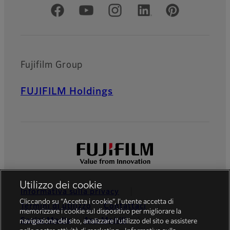
Social media ufficiali
Fujifilm Group
FUJIFILM Holdings
Utilizzo dei cookie
Informativa sulla privacy
Cliccando su “Accetta i cookie”, l'utente accetta di
Termini di utilizzo
Contattaci
memorizzare i cookie sul dispositivo per migliorare la
Social Media
App Mobili
navigazione del sito, analizzare l'utilizzo del sito e assistere