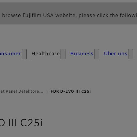
 browse Fujifilm USA website, please click the followi
onsumer
Healthcare
Business
Über uns
lat Panel Detektore…
FDR D-EVO III C25i
- Übersicht
 III C25i