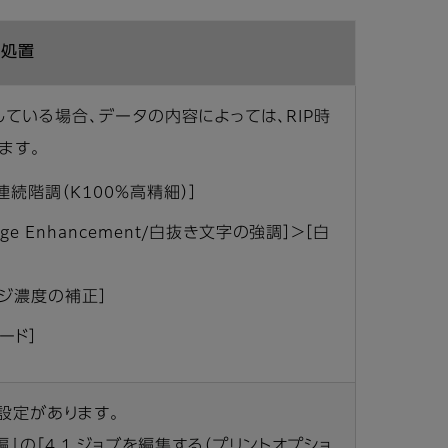
/処置
ている場合、データの内容によっては、RIP時
ます。
連続階調（K100％高精細）］
ge Enhancement/白抜き文字の強調］＞［白
ッジ濃度の補正］
ード］
設定があります。
』の「4.1 ジョブを編集する（プリントオプショ