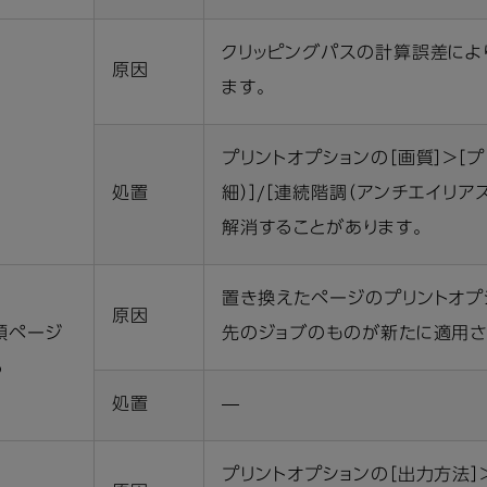
クリッピングパスの計算誤差によ
原因
ます。
プリントオプションの［画質］＞［プ
処置
細）］/［連続階調（アンチエイリ
解消することがあります。
置き換えたページのプリントオプ
原因
頭ページ
先のジョブのものが新たに適用さ
る
処置
―
プリントオプションの［出力方法］