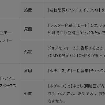
処置
［連続階調（アンチエイリアス）］
［ラスター色補正モード］では、
原因
補正モー
印刷時にも色補正がされるためで
、フォー
ジョブをフォームに登録するとき、
処置
（CMYK設定）］＞［CMYK色補
原因
［ホチキス］の［一括編集］チェッ
出/フィニ
クボックス
［ホチキス］で［中とじ（開始面が内
処置
れているときは、［ホチキス］、［
きません。