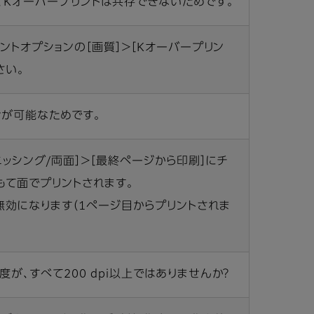
、Kオーバープリントは共存できないためです。
リントオプションの［画質］＞［Kオーバープリン
さい。
けが可能なためです。
ニッシング/両面］＞［最終ページから印刷］にチ
もて面でプリントされます。
無効になります（1ページ目からプリントされま
が、すべて200 dpi以上ではありませんか？