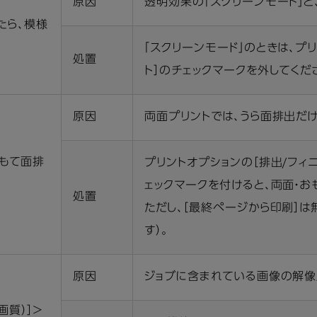
原因
透明効果の「スクリーンモード」と
たら、模様
「スクリーンモード」のときは、プ
処置
ト］のチェックマークを外してくだ
原因
両面プリントでは、うら面排出だ
おもて面排
プリントオプションの［排出/フィ
ェックマークを付けると、両面・お
処置
ただし、［最終ページから印刷］は
す）。
原因
ジョブに含まれている画像の解像度
画質）］＞