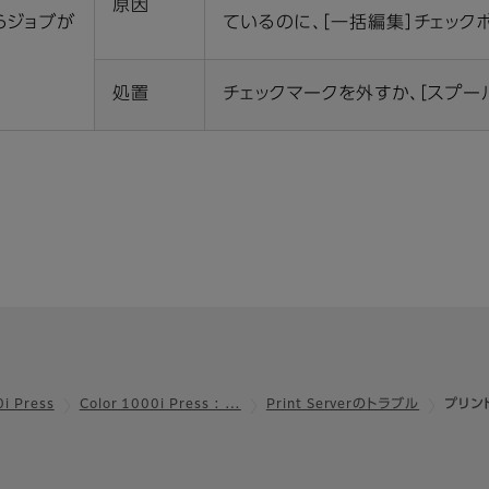
原因
らジョブが
ているのに、［一括編集］チェック
処置
チェックマークを外すか、［スプー
0i Press
Color 1000i Press : …
Print Serverのトラブル
プリン