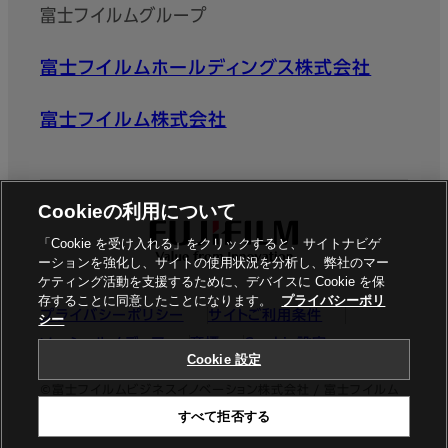
富士フイルムグループ
富士フイルムホールディングス株式会社
富士フイルム株式会社
Cookieの利用について
「Cookie を受け入れる」をクリックすると、サイトナビゲ
ーションを強化し、サイトの使用状況を分析し、弊社のマー
ケティング活動を支援するために、デバイスに Cookie を保
存することに同意したことになります。
プライバシーポリ
プライバシーポリシー
サイトご利用条件
シー
ソーシャルメディア
商標
Cookie設定
Cookie 設定
©富士フイルムビジネスイノベーション株式会社 / 富士フイルム
すべて拒否する
ビジネスイノベーションジャパン株式会社