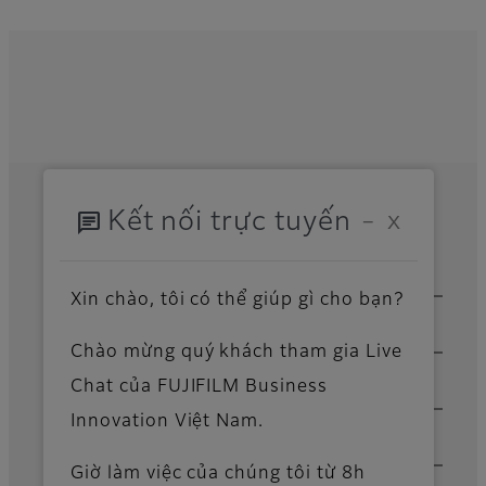
Trang chủ
Tin tức
Lưu trữ tin tức
Công
chat
Kết nối trực tuyến
−
X
nghệ mở ra cánh cửa dẫn đến tương …
Footer
Sơ đồ trang web
Giải pháp & Thấu hiểu
Xin chào, tôi có thể giúp gì cho bạn?
Sản phẩm & Dịch vụ
Chào mừng quý khách tham gia Live
Chat của FUJIFILM Business
Hỗ trợ & Tải xuống
Innovation Việt Nam.
Về chúng tôi
Giờ làm việc của chúng tôi từ 8h