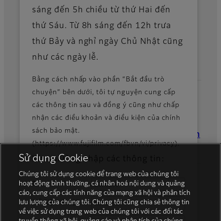
sáng đến 5h chiều từ thứ Hai đến
Tin tức
thứ Sáu. Từ 8h sáng đến 12h trưa
thứ Bảy và nghỉ ngày Chủ Nhật cũng
Tài khoản mạng xã hội chính thức
như các ngày lễ.
Bằng cách nhấp vào phần “Bắt đầu trò
chuyện” bên dưới, tôi tự nguyện cung cấp
các thông tin sau và đồng ý cũng như chấp
Tập đoàn Fujifilm
nhận các điều khoản và điều kiện của chính
sách bảo mật.
Công ty FUJIFILM Business Innovation
(https://www.fujifilm.com/fbvn/vi/privacy).
Sử dụng Cookie
Xin vui lòng nhập các thông tin:
Chúng tôi sử dụng cookie để trang web của chúng tôi
hoạt động bình thường, cá nhân hoá nội dung và quảng
Tên:
cáo, cung cấp các tính năng của mạng xã hội và phân tích
lưu lượng của chúng tôi. Chúng tôi cũng chia sẻ thông tin
Số điện thoại:
về việc sử dụng trang web của chúng tôi với các đối tác