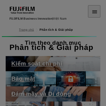
FUJIFILM Business Innovation
Việt Nam
Trang chủ
Phân tích & Giải pháp
Tìm theo danh mục
Phân tích & Giải pháp
Kiểm soát chi phí
Bảo mật
Đám mây và Di động