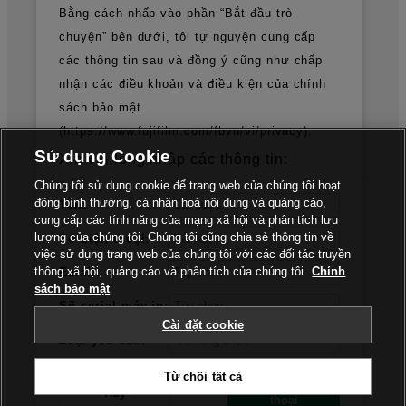
Bằng cách nhấp vào phần “Bắt đầu trò
chuyện” bên dưới, tôi tự nguyện cung cấp
Tập đoàn Fujifilm
các thông tin sau và đồng ý cũng như chấp
nhận các điều khoản và điều kiện của chính
Công ty FUJIFILM Business
sách bảo mật.
Innovation
(https://www.fujifilm.com/fbvn/vi/privacy).
Sử dụng Cookie
Xin vui lòng nhập các thông tin:
Chúng tôi sử dụng cookie để trang web của chúng tôi hoạt
động bình thường, cá nhân hoá nội dung và quảng cáo,
Tên:
cung cấp các tính năng của mạng xã hội và phân tích lưu
lượng của chúng tôi. Chúng tôi cũng chia sẻ thông tin về
Số điện thoại:
việc sử dụng trang web của chúng tôi với các đối tác truyền
thông xã hội, quảng cáo và phân tích của chúng tôi.
Chính
Email:
sách bảo mật
Chính sách bảo mật
Điều khoản sử dụng
Số serial máy in:
Truyền thông xã hội
Nhãn hiệu
Cài đặt cookie
Loại yêu cầu:
Cài đặt Cookies
Từ chối tất cả
Bắt đầu cuộc hội
Hủy
© FUJIFILM Business Innovation Việt Nam
thoại