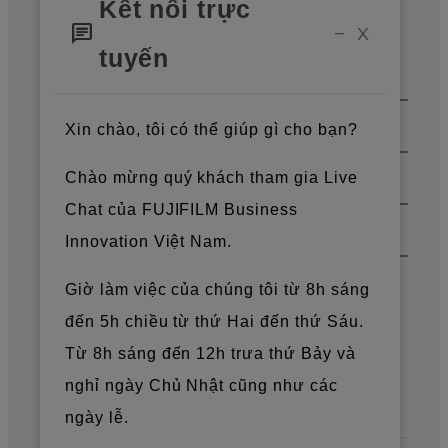
Kết nối trực
chat
Trang chủ
Phân tích & Giải pháp
−
X
tuyến
Footer
Sơ đồ trang web
Giải pháp & Thấu hiểu
Xin chào, tôi có thể giúp gì cho bạn?
Sản phẩm & Dịch vụ
Chào mừng quý khách tham gia Live
Hỗ trợ & Tải xuống
Chat của FUJIFILM Business
Innovation Việt Nam.
Về chúng tôi
Giờ làm việc của chúng tôi từ 8h sáng
Tin tức
đến 5h chiều từ thứ Hai đến thứ Sáu.
Từ 8h sáng đến 12h trưa thứ Bảy và
nghỉ ngày Chủ Nhật cũng như các
Tài khoản mạng xã hội chính thức
ngày lễ.