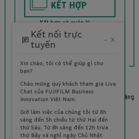
KẾT HỢP
Kết hợp và quản lý
nội dung chủ động
Kết nối trực
chat
−
X
tuyến
Xin chào, tôi có thể giúp gì cho
PHÂN PHỐI
bạn?
Chào mừng quý khách tham gia Live
Tận dụng và quản lý dữ liệu đầu ra
Chat của FUJIFILM Business
và nội dung nhằm đảm bảo nâng c
Innovation Việt Nam.
giao tiếp khách hàng
Giờ làm việc của chúng tôi từ 8h
sáng đến 5h chiều từ thứ Hai đến
thứ Sáu. Từ 8h sáng đến 12h trưa
thứ Bảy và nghỉ ngày Chủ Nhật