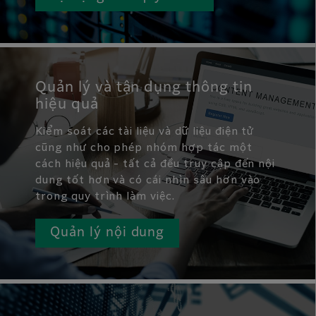
Quản lý và tận dụng thông tin
hiệu quả
Kiểm soát các tài liệu và dữ liệu điện tử
cũng như cho phép nhóm hợp tác một
cách hiệu quả - tất cả đều truy cập đến nội
dung tốt hơn và có cái nhìn sâu hơn vào
trong quy trình làm việc.
Quản lý nội dung