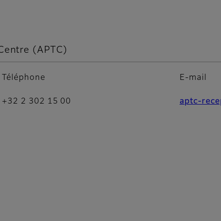
Fujifilm Imaging Belux
 Centre (APTC)
Téléphone
E-mail
+32 2 302 15 00
aptc-rece
Fujifilm Advanced Print Technology Centre (APTC)