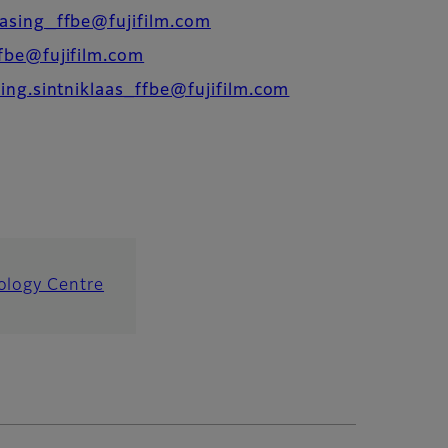
asing_ffbe@fujifilm.com
fbe@fujifilm.com
ving.sintniklaas_ffbe@fujifilm.com
ology Centre