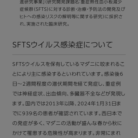
進研究事業」（研究開発課題名：重症熱性血小板減少
症候群（SFTS）に対する診断・治療・予防法の開発及び
ヒトへの感染リスクの解明等に関する研究）に採択さ
れ、実施された臨床研究。
SFTSウイルス感染症について
SFTSウイルスを保有しているマダニに咬まれるこ
とにより主に感染するといわれています。感染後6
日～2週間程度の潜伏期間を経て発症し、重症例
では神経症状、出血傾向、多臓器不全などが発現し
ます。国内では2013年以降、2024年1月31日ま
でに939名の患者が確認されています。西日本で
の発症が多く、マダニの活動が盛んな春から秋に
かけて罹患する危険性が高まります。非常にまれ