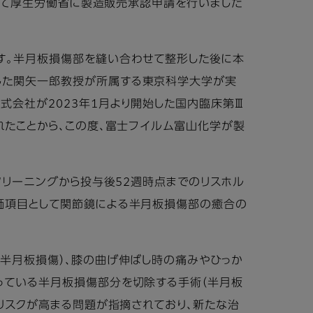
として厚生労働省に製造販売承認申請を行いました
す。半月板損傷部を縫い合わせて整形した後に本
した関矢一郎教授が所属する東京科学大学が実
式会社が2023年1月より開始した国内臨床第Ⅲ
れたことから、この度、富士フイルム富山化学が製
クリーニングから投与後52週時点までのリスホル
価項目として関節鏡による半月板損傷部の癒合の
（半月板損傷）、膝の曲げ伸ばし時の痛みやひっか
っている半月板損傷部分を切除する手術（半月板
リスクが高まる問題が指摘されており、新たな治