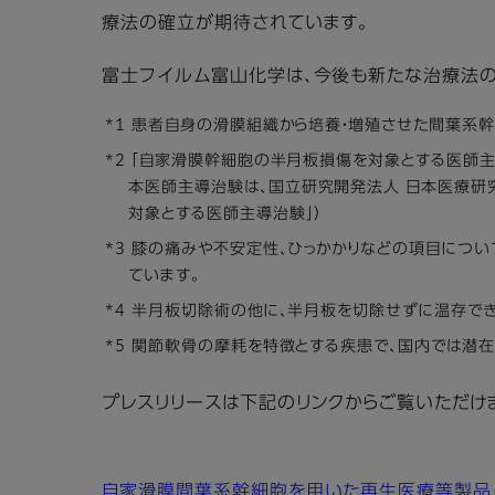
療法の確立が期待されています。
富士フイルム富山化学は、今後も新たな治療法の
*1 患者自身の滑膜組織から培養・増殖させた間葉系
*2 「自家滑膜幹細胞の半月板損傷を対象とする医師主導治
本医師主導治験は、国立研究開発法人 日本医療研
対象とする医師主導治験」）
*3 膝の痛みや不安定性、ひっかかりなどの項目につ
ています。
*4 半月板切除術の他に、半月板を切除せずに温存で
*5 関節軟骨の摩耗を特徴とする疾患で、国内では潜在
プレスリリースは下記のリンクからご覧いただけ
自家滑膜間葉系幹細胞を用いた再生医療等製品（開