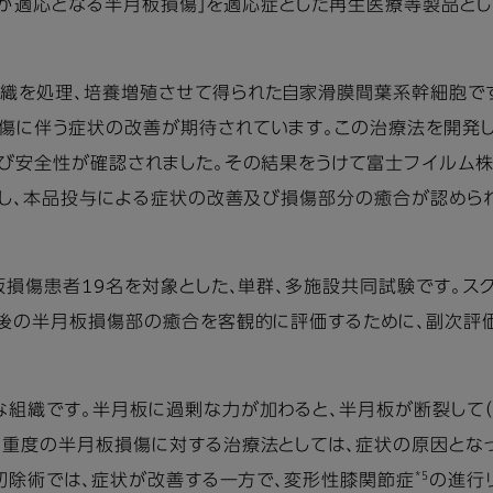
切除術が適応となる半月板損傷」を適応症とした再生医療等製品
組織を処理、培養増殖させて得られた自家滑膜間葉系幹細胞で
損傷に伴う症状の改善が期待されています。この治療法を開発
び安全性が確認されました。その結果をうけて富士フイルム株
達成し、本品投与による症状の改善及び損傷部分の癒合が認めら
板損傷患者19名を対象とした、単群、多施設共同試験です。ス
後の半月板損傷部の癒合を客観的に評価するために、副次評
な組織です。半月板に過剰な力が加わると、半月板が断裂して
。重度の半月板損傷に対する治療法としては、症状の原因とな
*5
板切除術では、症状が改善する一方で、変形性膝関節症
の進行