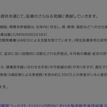
提供を通じて、医療のさらなる発展に貢献していきます。
幹細胞。間葉系幹細胞は、生体内に存在し、骨、軟骨、脂肪などへの分化
験」（UMIN000026383）
究開発機構（AMED）による支援を受けています。（再生医療実用化
いて、症状に従い段階的に点数化される評価法。半月板の機能・症状の
きる、損傷部を縫い合わせる手術（半月板縫合術）がありますが、適応で
患者（X線診断による患者数）を含め約2,500万人の患者がいると推
ます。
発コード：FF-31501）の国内における製造販売承認申請
[