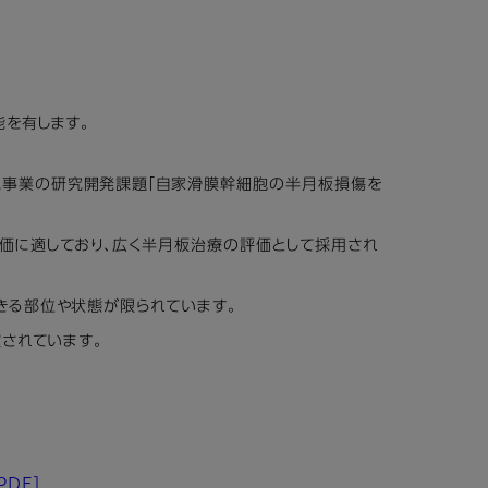
能を有します。
研究事業の研究開発課題「自家滑膜幹細胞の半月板損傷を
評価に適しており、広く半月板治療の評価として採用され
きる部位や状態が限られています。
定されています。
PDF]