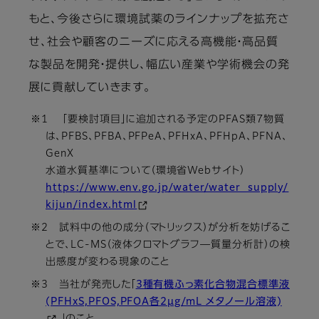
もと、今後さらに環境試薬のラインナップを拡充さ
せ、社会や顧客のニーズに応える高機能・高品質
な製品を開発・提供し、幅広い産業や学術機会の発
展に貢献していきます。
※1 「要検討項目」に追加される予定のPFAS類7物質
は、PFBS、PFBA、PFPeA、PFHxA、PFHpA、PFNA、
GenX
水道水質基準について（環境省Webサイト）
https://www.env.go.jp/water/water_supply/
kijun/index.html
※2 試料中の他の成分（マトリックス）が分析を妨げるこ
とで、LC-MS（液体クロマトグラフ―質量分析計）の検
出感度が変わる現象のこと
※3 当社が発売した「
3種有機ふっ素化合物混合標準液
(PFHxS,PFOS,PFOA各2μg/mL メタノール溶液)