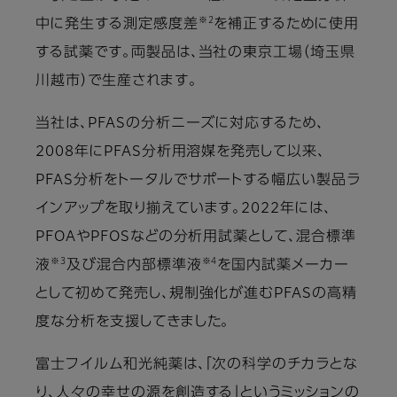
※2
中に発生する測定感度差
を補正するために使用
する試薬です。両製品は、当社の東京工場（埼玉県
川越市）で生産されます。
当社は、PFASの分析ニーズに対応するため、
2008年にPFAS分析用溶媒を発売して以来、
PFAS分析をトータルでサポートする幅広い製品ラ
インアップを取り揃えています。2022年には、
PFOAやPFOSなどの分析用試薬として、混合標準
※3
※4
液
及び混合内部標準液
を国内試薬メーカー
として初めて発売し、規制強化が進むPFASの高精
度な分析を支援してきました。
富士フイルム和光純薬は、「次の科学のチカラとな
り、人々の幸せの源を創造する」というミッションの