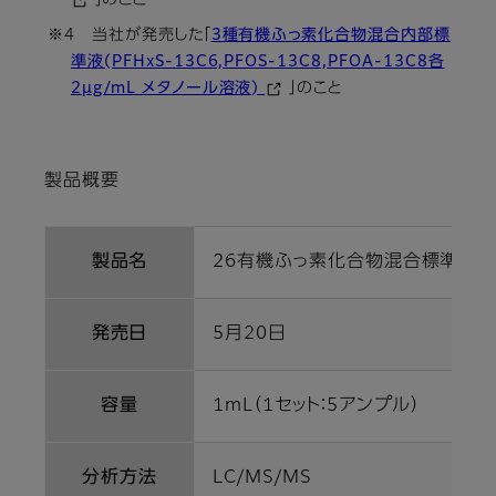
」のこと
※4 当社が発売した「
3種有機ふっ素化合物混合内部標
準液(PFHxS-13C6,PFOS-13C8,PFOA-13C8各
2μg/mL メタノール溶液)
」のこと
製品概要
製品名
26有機ふっ素化合物混合標準液
発売日
5月20日
容量
1mL（1セット：5アンプル）
分析方法
LC/MS/MS