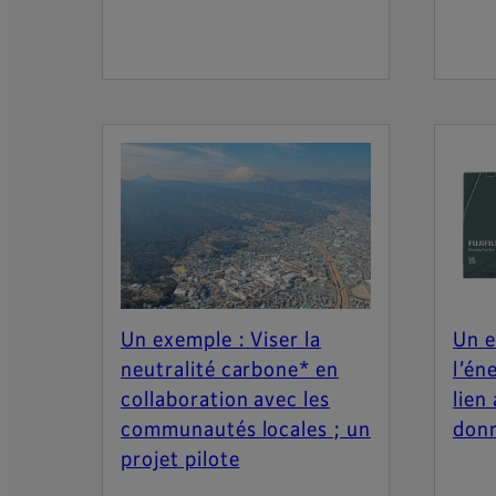
Un exemple : Viser la
Un e
neutralité carbone* en
l’én
collaboration avec les
lien
communautés locales ; un
don
projet pilote