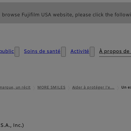
 browse Fujifilm USA website, please click the followi
public
Soins de santé
Activité
À propos de
marque, un récit
MORE SMILES
Aider à protéger l’e…
Un e
.A., Inc.)