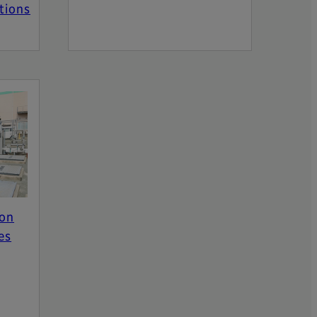
tions
ion
es