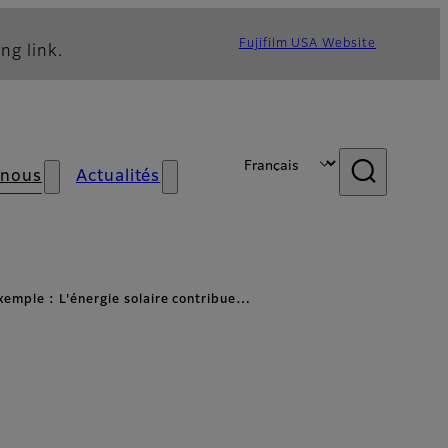
Fujifilm USA Website
ng link.
 nous
Actualités
xemple : L'énergie solaire contribue…