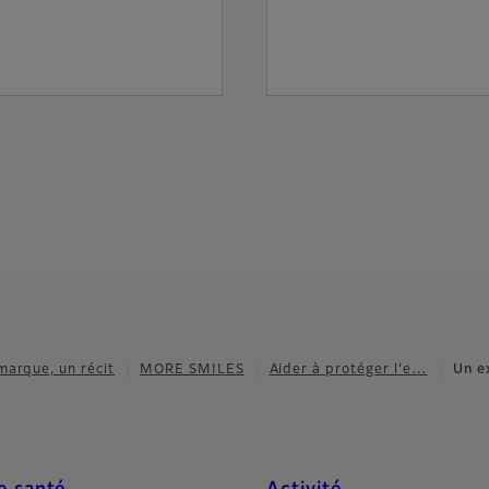
marque, un récit
MORE SMILES
Aider à protéger l’e…
Un e