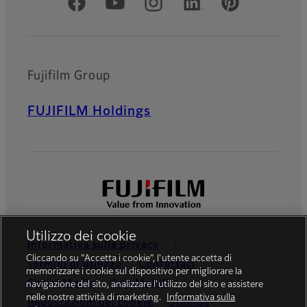
Social media ufficiali
Fujifilm Group
FUJIFILM Holdings
Utilizzo dei cookie
Informativa sulla privacy
Cliccando su “Accetta i cookie”, l'utente accetta di
Termini di utilizzo
Contattaci
memorizzare i cookie sul dispositivo per migliorare la
Social Media
App Mobili
navigazione del sito, analizzare l'utilizzo del sito e assistere
nelle nostre attività di marketing.
Informativa sulla
Impostazioni dei cookie
Stampa