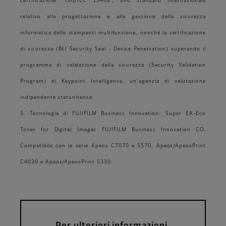
certificazione “ISO/IEC 15408”, uno standard internazionale
relativo alla progettazione e alla gestione della sicurezza
informatica delle stampanti multifunzione, nonché la certificazione
di sicurezza (BLI Security Seal - Device Penetration) superando il
programma di validazione della sicurezza (Security Validation
Program) di Keypoint Intelligence, un'agenzia di valutazione
indipendente statunitense.
5. Tecnologia di FUJIFILM Business Innovation: Super EA-Eco
Toner for Digital Images FUJIFILM Business Innovation CO.
Compatibile con le serie Apeos C7070 e 5570, Apeos/ApeosPrint
C4030 e Apeos/ApeosPrint 5330.