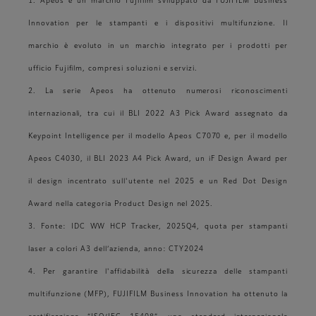
1. Apeos è un marchio Fujifilm sviluppato da FUJIFILM Business
Innovation per le stampanti e i dispositivi multifunzione. Il
marchio è evoluto in un marchio integrato per i prodotti per
ufficio Fujifilm, compresi soluzioni e servizi.
2. La serie Apeos ha ottenuto numerosi riconoscimenti
internazionali, tra cui il BLI 2022 A3 Pick Award assegnato da
Keypoint Intelligence per il modello Apeos C7070 e, per il modello
Apeos C4030, il BLI 2023 A4 Pick Award, un iF Design Award per
il design incentrato sull'utente nel 2025 e un Red Dot Design
Award nella categoria Product Design nel 2025.
3. Fonte: IDC WW HCP Tracker, 2025Q4, quota per stampanti
laser a colori A3 dell’azienda, anno: CTY2024
4. Per garantire l'affidabilità della sicurezza delle stampanti
multifunzione (MFP), FUJIFILM Business Innovation ha ottenuto la