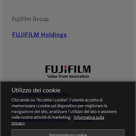
Fujifilm Group
FUJIFILM Holdings
Utilizzo dei cookie
Informativa sulla privacy
Cliccando su “Accetta i cookie”, l'utente accetta di
Termini di utilizzo
Contattaci
memorizzare i cookie sul dispositivo per migliorare la
Social Media
App Mobili
navigazione del sito, analizzare l'utilizzo del sito e assistere
nelle nostre attività di marketing.
Informativa sulla
Impostazioni dei cookie
Stampa
privacy
Global site
Impostazioni cookie