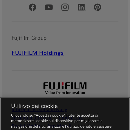
Social media ufficiali
Fujifilm Group
FUJIFILM Holdings
Utilizzo dei cookie
Informativa sulla privacy
Cliccando su “Accetta i cookie”, l'utente accetta di
Termini di utilizzo
Contattaci
memorizzare i cookie sul dispositivo per migliorare la
Social Media
App Mobili
navigazione del sito, analizzare l'utilizzo del sito e assistere