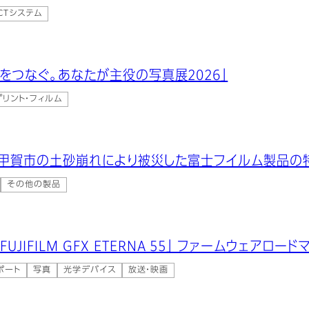
・CTシステム
”想いをつなぐ。あなたが主役の写真展2026」
リント・フィルム
賀県甲賀市の土砂崩れにより被災した富士フイルム製品
その他の製品
UJIFILM GFX ETERNA 55」 ファームウェアロー
ポート
写真
光学デバイス
放送・映画