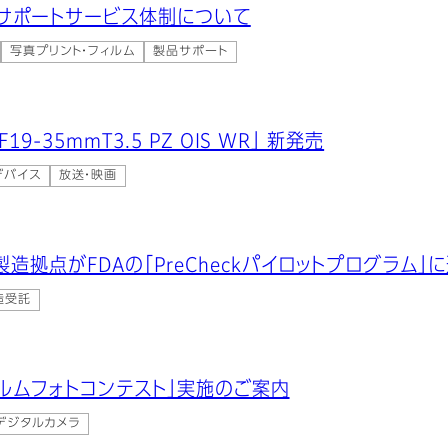
サポートサービス体制について
写真プリント・フィルム
製品サポート
9-35mmT3.5 PZ OIS WR」 新発売
デバイス
放送・映画
造拠点がFDAの「PreCheckパイロットプログラム」
造受託
イルムフォトコンテスト」実施のご案内
デジタルカメラ