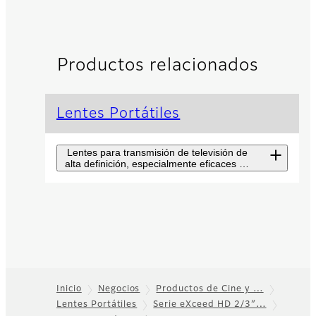
Productos relacionados
Lentes Portátiles
Lentes para transmisión de televisión de
alta definición, especialmente eficaces en
la transmisión de deportes y la producción
de programas.
Lentes portátiles
8K
Los lentes portátiles de
transmisión 8K son
Inicio
Negocios
Productos de Cine y …
esenciales para perseguir lo
último en realismo.
Lentes Portátiles
Serie eXceed HD 2/3″…
Footer