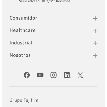
Serie eXceed HD 2/3″: Recursos
Lentes portátiles
Sitemap
4K
Consumidor
Las lentes portátiles
Healthcare
FUJINON 4K ofrecen una
calidad de imagen superior a
través de una gama versátil
Industrial
de escenas de grabación.
Nosotros
Serie Premier HD
2/3”
Cuentas oficiales de redes sociales
Los lentes de la serie
Premier están diseñados
para complementar y
mejorar la calidad de los
sistemas de HDTV.
Grupo Fujifilm