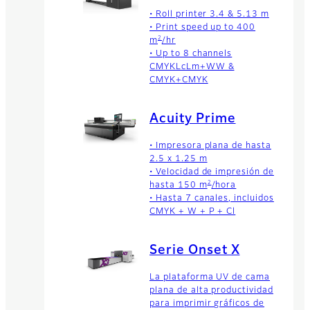
• Roll printer 3.4 & 5.13 m
• Print speed up to 400
2
m
/hr
• Up to 8 channels
CMYKLcLm+WW &
CMYK+CMYK
Acuity Prime
• Impresora plana de hasta
2.5 x 1.25 m
• Velocidad de impresión de
2
hasta 150 m
/hora
• Hasta 7 canales, incluidos
CMYK + W + P + Cl
Serie Onset X
La plataforma UV de cama
plana de alta productividad
para imprimir gráficos de