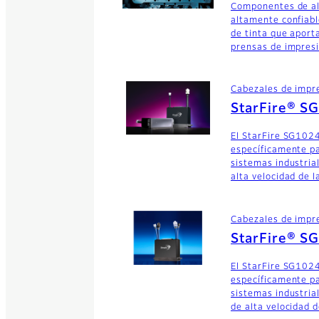
Componentes de alt
altamente confiabl
de tinta que aport
prensas de impresi
Cabezales de impr
StarFire® S
El StarFire SG102
específicamente pa
sistemas industria
alta velocidad de l
Cabezales de impr
StarFire® 
El StarFire SG102
específicamente pa
sistemas industria
de alta velocidad d