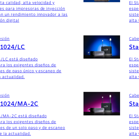
a calidad, alta velocidad y
El S
es para impresoras de inyección
espe
an un rendimiento innovador a las
sist
ón digital
alta 
esión
Cabe
G1024/LC
St
4/LC está diseñado
El S
ra los exigentes diseños de
espe
les de paso único y escaneo de
sist
a actualidad.
alta 
esión
Cabe
SG1024/MA-2C
St
4/MA-2C está diseñado
El S
ra los exigentes diseños de
espe
les de un solo paso y de escaneo
sist
e la actualidad.
alta 