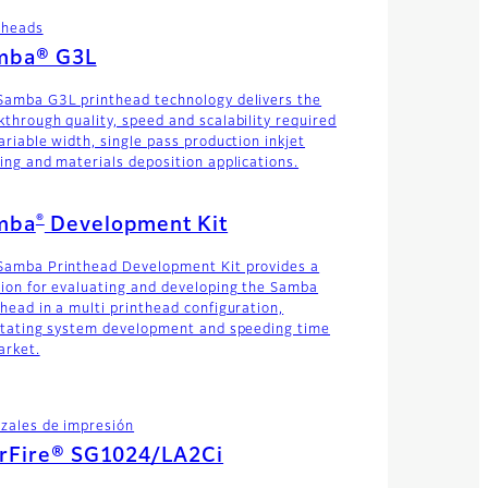
theads
mba® G3L
Samba G3L printhead technology delivers the
kthrough quality, speed and scalability required
ariable width, single pass production inkjet
ting and materials deposition applications.
®
mba
Development Kit
Samba Printhead Development Kit provides a
tion for evaluating and developing the Samba
thead in a multi printhead configuration,
litating system development and speeding time
arket.
zales de impresión
arFire® SG1024/LA2Ci