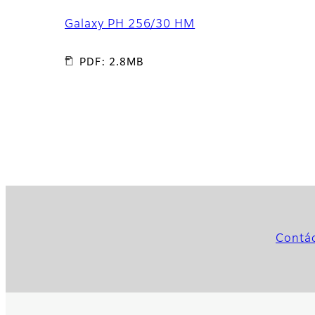
Galaxy PH 256/30 HM
PDF: 2.8MB
Contá