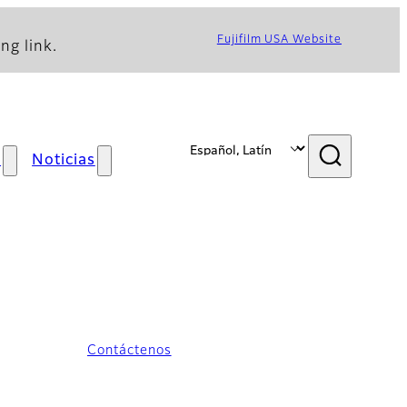
Fujifilm USA Website
ng link.
s
Noticias
Contáctenos