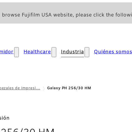
 browse Fujifilm USA website, please click the followi
midor
Healthcare
Industria
Quiénes somo
bezales de impresi…
Galaxy PH 256/30 HM
sión