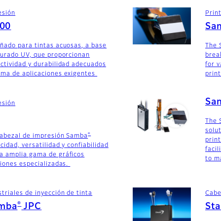
esión
Prin
600
Sa
ñado para tintas acuosas, a base
The 
curado UV, que proporcionan
brea
ctividad y durabilidad adecuados
for v
ama de aplicaciones exigentes
prin
Sa
esión
The 
solu
®
cabezal de impresión Samba
prin
cidad, versatilidad y confiabilidad
faci
a amplia gama de gráficos
to m
ciones especializadas.
riales de inyección de tinta
Cabe
®
amba
JPC
St