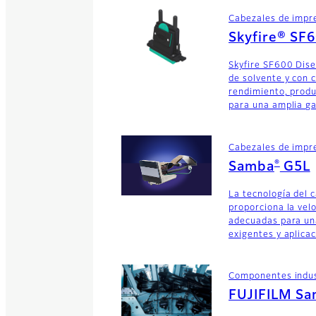
Cabezales de impr
Skyfire® SF
Skyfire SF600 Dise
de solvente y con 
rendimiento, produ
para una amplia g
Cabezales de impr
®
Samba
G5L
La tecnología del 
proporciona la velo
adecuadas para un
exigentes y aplica
Componentes indust
FUJIFILM S