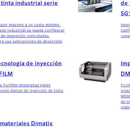
tinta industrial serie
de 
SG
valor máximo a un costo mínimo,
Impr
ado industrial se puede configurar
conf
 de impresión controladas
cons
ra sus aplicaciones de desarrollo
cnología de inyección
Imp
IFILM
DM
 Fujifilm Integrated Inkjet
FUJI
sión digital de inyección de tinta
inye
MEMS
de t
viabi
materiales Dimatix