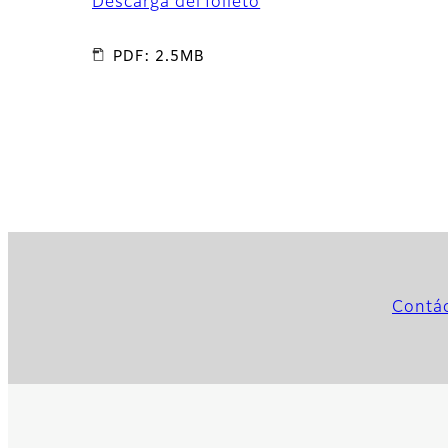
Descarga del folleto
PDF: 2.5MB
Contá