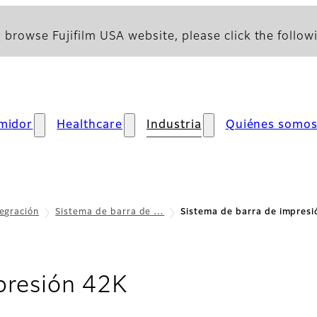
 browse Fujifilm USA website, please click the followi
midor
Healthcare
Industria
Quiénes somo
tegración
Sistema de barra de …
Sistema de barra de impres
- Asistencia
presión 42K