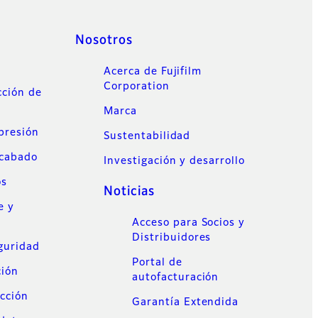
Nosotros
Acerca de Fujifilm
Corporation
cción de
Marca
mpresión
Sustentabilidad
acabado
Investigación y desarrollo
os
Noticias
e y
Acceso para Socios y
Distribuidores
guridad
Portal de
ción
autofacturación
cción
Garantía Extendida