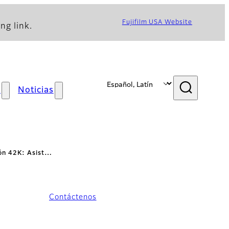
Fujifilm USA Website
ng link.
s
Noticias
ión 42K: Asist…
Contáctenos