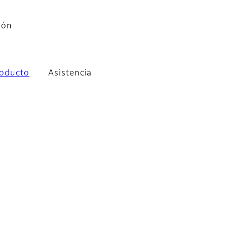
ión
roducto
Asistencia