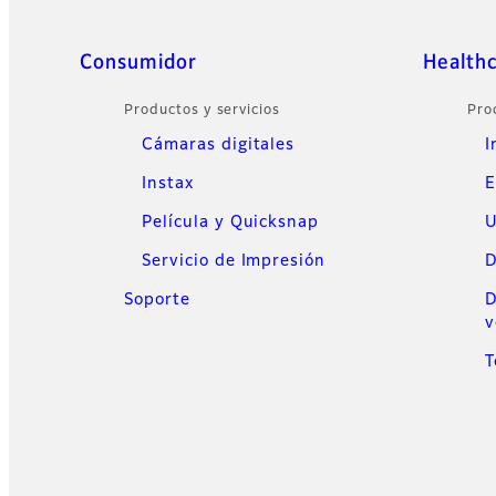
Sitemap
Consumidor
Health
Productos y servicios
Pro
Cámaras digitales
I
Instax
E
Película y Quicksnap
U
Servicio de Impresión
D
Soporte
D
v
T