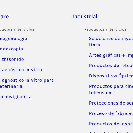
care
Industrial
ductos y Servicios
Productos y Servicios
magenología
Soluciones de inye
tinta
ndoscopia
Artes gráficas e i
ltrasonido
Productos de foto
iagnóstico In vitro
Dispositivos Óptic
iagnóstico In vitro para
eterinaria
Productos para cin
televisión
ecnovigilancia
Protecciones de se
Proceso de fabrica
Productos de inspe